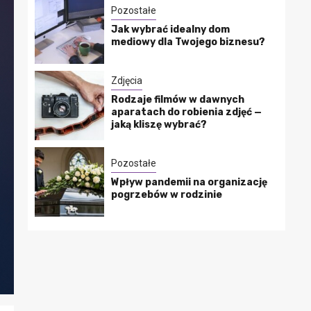
Pozostałe
Jak wybrać idealny dom
mediowy dla Twojego biznesu?
Zdjęcia
Rodzaje filmów w dawnych
aparatach do robienia zdjęć —
jaką kliszę wybrać?
Pozostałe
Wpływ pandemii na organizację
pogrzebów w rodzinie