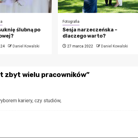
ia
Fotografia
suknię ślubną po
Sesja narzeczeńska –
iowej?
dlaczego warto?
024
Daniel Kowalski
27 marca 2022
Daniel Kowalski
t zbyt wielu pracowników
”
yborem kariery, czy studiów,