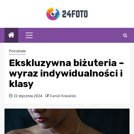
Przejdź
do
treści
Menu
główne
Pozostałe
Ekskluzywna biżuteria –
wyraz indywidualności i
klasy
22 stycznia 2024
Daniel Kowalski